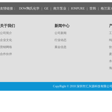
友情链接：
DOW陶氏化学
|
GE
|
南方泵业
|
IONPURE
|
世韩
|
格兰富
关于我们
新闻中心
公司简介
公司新闻
工
企业文化
行业动态
纯
营销网络
展会信息
饮
合作伙伴
废
水
海
CopyRight © 2018 深圳市汇兴源科技有限公司 版